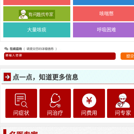
咳喘憋
大量咳痰
呼吸困难
点一点，知道更多信息
问症状
问治疗
问费用
问专家