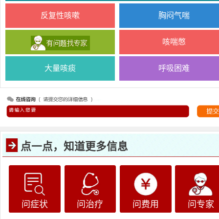
反复性咳嗽
胸闷气喘
咳喘憋
大量咳痰
呼吸困难
点一点，知道更多信息
问症状
问治疗
问费用
问专家