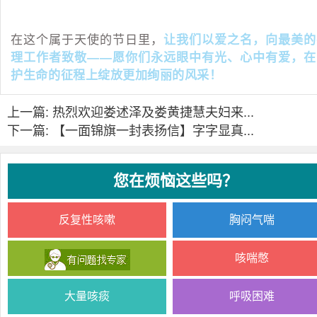
在这个属于天使的节日里，
让我们以爱之名，向最美的
理工作者致敬——愿你们永远眼中有光、心中有爱，在
护生命的征程上绽放更加绚丽的风采！
上一篇: 热烈欢迎娄述泽及娄黄捷慧夫妇来...
下一篇: 【一面锦旗一封表扬信】字字显真...
您在烦恼这些吗？
反复性咳嗽
胸闷气喘
咳喘憋
大量咳痰
呼吸困难