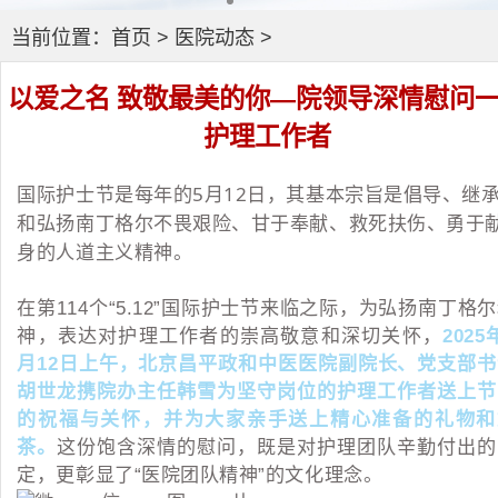
当前位置：
首页
>
医院动态
>
以爱之名 致敬最美的你—院领导深情慰问
护理工作者
国际护士节是每年的5月12日，其基本宗旨是倡导、继
和弘扬南丁格尔不畏艰险、甘于奉献、救死扶伤、勇于
身的人道主义精神。
在第114个“5.12”国际护士节来临之际，为弘扬南丁格
神，表达对护理工作者的崇高敬意和深切关怀，
2025
月12日上午，北京昌平政和中医医院副院长、党支部书
胡世龙携院办主任韩雪为坚守岗位的护理工作者送上节
的祝福与关怀，并为大家亲手送上精心准备的礼物和
茶。
这份饱含深情的慰问，既是对护理团队辛勤付出的
定，更彰显了“医院团队精神”的文化理念。