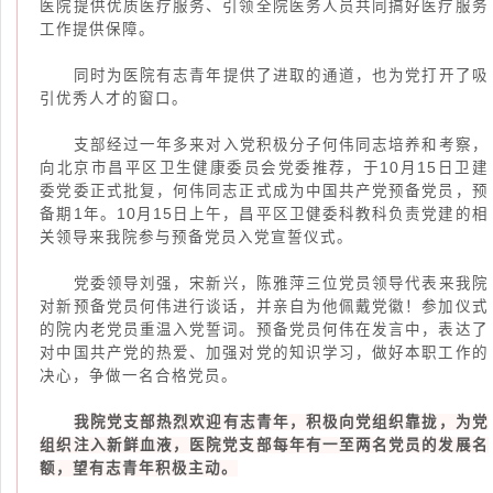
医院提供优质医疗服务、引领全院医务人员共同搞好医疗服务
工作提供保障。
同时为医院有志青年提供了进取的通道，也为党打开了吸
引优秀人才的窗口。
支部经过一年多来对入党积极分子何伟同志培养和考察，
向北京市昌平区卫生健康委员会党委推荐，于10月15日卫建
委党委正式批复，何伟同志正式成为中国共产党预备党员，预
备期1年。10月15日上午，昌平区卫健委科教科负责党建的相
关领导来我院参与预备党员入党宣誓仪式。
党委领导刘强，宋新兴，陈雅萍三位党员领导代表来我院
对新预备党员何伟进行谈话，并亲自为他佩戴党徽！参加仪式
的院内老党员重温入党誓词。预备党员何伟在发言中，表达了
对中国共产党的热爱、加强对党的知识学习，做好本职工作的
决心，争做一名合格党员。
我院党支部热烈欢迎有志青年，积极向党组织靠拢，为党
组织注入新鲜血液，医院党支部每年有一至两名党员的发展名
额，望有志青年积极主动。