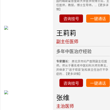
国约翰斯霍普金斯大学医学院博士后，主
任医师，教授，博士生导师。...【更多详
情】
咨询挂号
一键通话
王莉莉
副主任医师
多年中医治疗经验
专家擅长：
原北京市妇产医院副主任医
师。师从于著名老中医妇科大师刘奉五，
并继承了“送子观音”赵松泉主任治疗不孕
症的...【更多详情】
咨询挂号
一键通话
张维
主治医师