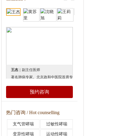
王杰
｜副主任医师
黄苏里
｜副主任医师
著名肺病专家。北京政和中医院首席专家。 世界中医学会及中华名医协会理事和香港中华中医药学院客座教授。中国老年学学会中医研究委员会委员，中华中医药学会肺病分会主任委员，国家中医药管理局“十一五”计划肺病重点专科负责人。 曾发表三部专著与40余篇论文，她总结40余年临床、教研经验，根据自研的理论--体质是疾病产生的根源，研究出获国家发明专利和美国博览会金奖的治疗肺部疾病和肺肾病的系列方剂。国内《健康报》、《中国妇女报》、《人民日报》、《科技日报》等十大媒体先后加以报道，
1985年毕业于第四军医大学，1991年获医学硕士学位。研究生毕业后一直在北京军区总医院（现隶属解放军总医院）从事肝癌、乳腺癌等肿瘤治疗工作。1999年开始在中国医学科学院肿瘤医院从事超声影像诊断工作，并率先在该院实施了超声引导下病灶穿刺工作、病灶引导定位工作。创新性研究实施经直肠腔内超声对直肠癌的诊断、分期，指导临床手术、放疗工作。最早开展经直肠（阴道）腔内超声检查，诊断早期宫颈癌、阴道癌。对肿瘤疾病与遗传学特征、超声引导下肿瘤病灶的化学消融治疗有深入研究。提出超声诊断的“声噪”概念在肿瘤占位效应中的应用，技术娴熟，同时还是肿瘤医院最小甲状腺癌病灶和乳腺癌病灶的记录保持者、精囊腺肉瘤的发现
预约咨询
热门咨询 / Hot counselling
支气管哮喘
过敏性哮喘
变异性哮喘
运动性哮喘